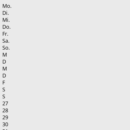
Mo.
Di.
Mi.
Do.
Fr.
Sa.
So.
M
D
M
D
F
S
S
27
28
29
30