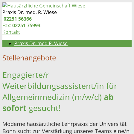
Zum
Inhalt
Praxis Dr. med. R. Wiese
springen
Telefon:
02251 56366
Fax:
02251 75993
Kontakt
Praxis Dr. med R. Wiese
Stellenangebote
Engagierte/r
Weiterbildungsassistent/in für
Allgemeinmedizin (m/w/d)
ab
sofort
gesucht!
Moderne hausärztliche Lehrpraxis der Universität
Bonn sucht zur Verstärkung unseres Teams eine/n