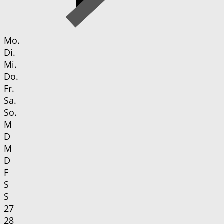
Mo.
Di.
Mi.
Do.
Fr.
Sa.
So.
M
D
M
D
F
S
S
27
28