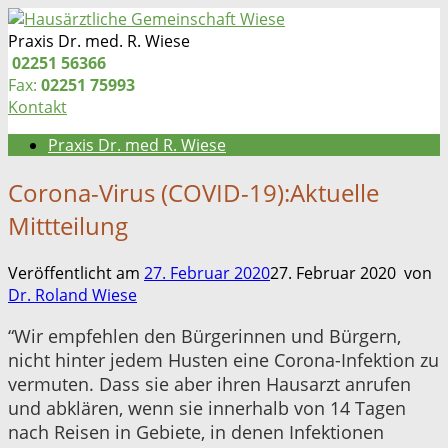
Zum
Inhalt
Praxis Dr. med. R. Wiese
springen
Telefon:
02251 56366
Fax:
02251 75993
Kontakt
Praxis Dr. med R. Wiese
Corona-Virus (COVID-19):Aktuelle
Mittteilung
Veröffentlicht am
27. Februar 2020
27. Februar 2020
von
Dr. Roland Wiese
“Wir empfehlen den Bürgerinnen und Bürgern,
nicht hinter jedem Husten eine Corona-Infektion zu
vermuten. Dass sie aber ihren Hausarzt anrufen
und abklären, wenn sie innerhalb von 14 Tagen
nach Reisen in Gebiete, in denen Infektionen