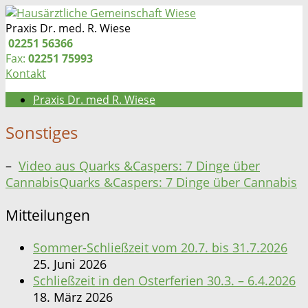
Zum
Inhalt
Praxis Dr. med. R. Wiese
springen
Telefon:
02251 56366
Fax:
02251 75993
Kontakt
Praxis Dr. med R. Wiese
Sonstiges
–
Video aus Quarks &Caspers: 7 Dinge über
CannabisQuarks &Caspers: 7 Dinge über Cannabis
Mitteilungen
Sommer-Schließzeit vom 20.7. bis 31.7.2026
25. Juni 2026
Schließzeit in den Osterferien 30.3. – 6.4.2026
18. März 2026