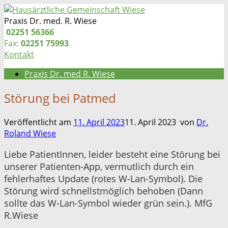
Zum
Inhalt
Praxis Dr. med. R. Wiese
springen
Telefon:
02251 56366
Fax:
02251 75993
Kontakt
Praxis Dr. med R. Wiese
Störung bei Patmed
Veröffentlicht am
11. April 2023
11. April 2023
von
Dr.
Roland Wiese
Liebe PatientInnen, leider besteht eine Störung bei
unserer Patienten-App, vermutlich durch ein
fehlerhaftes Update (rotes W-Lan-Symbol). Die
Störung wird schnellstmöglich behoben (Dann
sollte das W-Lan-Symbol wieder grün sein.). MfG
R.Wiese