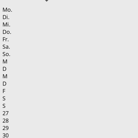
Mo.
Di.
Mi.
Do.
Fr.
Sa.
So.
M
D
M
D
F
S
S
27
28
29
30