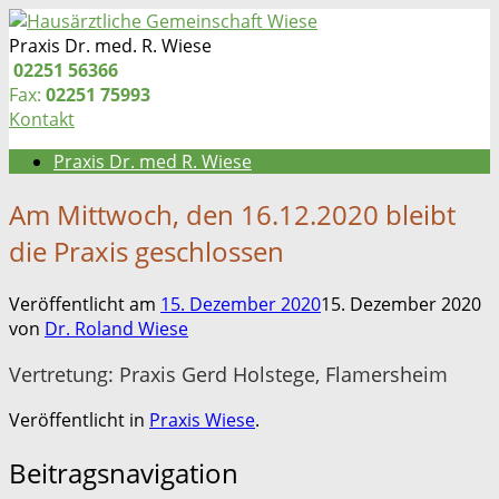
Zum
Inhalt
Praxis Dr. med. R. Wiese
springen
Telefon:
02251 56366
Fax:
02251 75993
Kontakt
Praxis Dr. med R. Wiese
Am Mittwoch, den 16.12.2020 bleibt
die Praxis geschlossen
Veröffentlicht am
15. Dezember 2020
15. Dezember 2020
von
Dr. Roland Wiese
Vertretung: Praxis Gerd Holstege, Flamersheim
Veröffentlicht in
Praxis Wiese
.
Beitragsnavigation