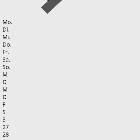
Mo.
Di.
Mi.
Do.
Fr.
Sa.
So.
M
D
M
D
F
S
S
27
28