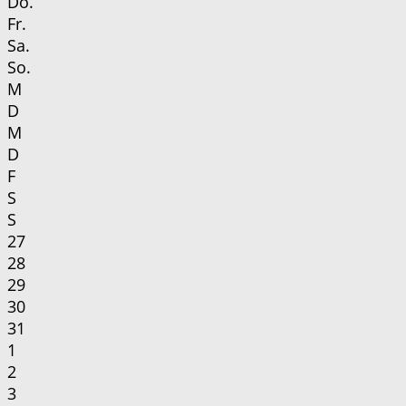
Do.
Fr.
Sa.
So.
M
D
M
D
F
S
S
27
28
29
30
31
1
2
3