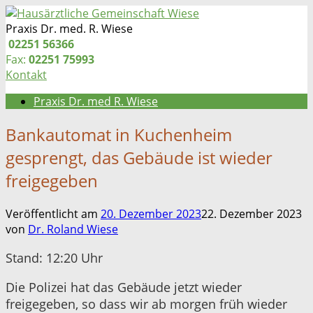
Zum
Inhalt
Praxis Dr. med. R. Wiese
springen
Telefon:
02251 56366
Fax:
02251 75993
Kontakt
Praxis Dr. med R. Wiese
Bankautomat in Kuchenheim
gesprengt, das Gebäude ist wieder
freigegeben
Veröffentlicht am
20. Dezember 2023
22. Dezember 2023
von
Dr. Roland Wiese
Stand: 12:20 Uhr
Die Polizei hat das Gebäude jetzt wieder
freigegeben, so dass wir ab morgen früh wieder