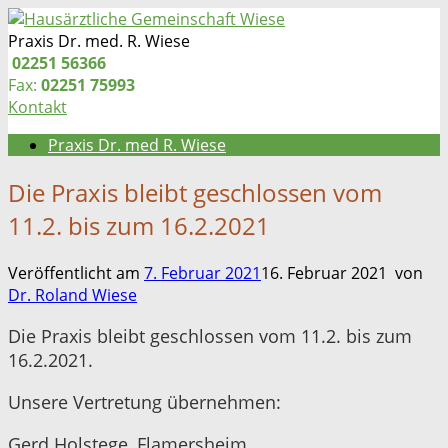
Zum
Inhalt
Praxis Dr. med. R. Wiese
springen
Telefon:
02251 56366
Fax:
02251 75993
Kontakt
Praxis Dr. med R. Wiese
Die Praxis bleibt geschlossen vom
11.2. bis zum 16.2.2021
Veröffentlicht am
7. Februar 2021
16. Februar 2021
von
Dr. Roland Wiese
Die Praxis bleibt geschlossen vom 11.2. bis zum
16.2.2021.
Unsere Vertretung übernehmen:
Gerd Holstege, Flamersheim