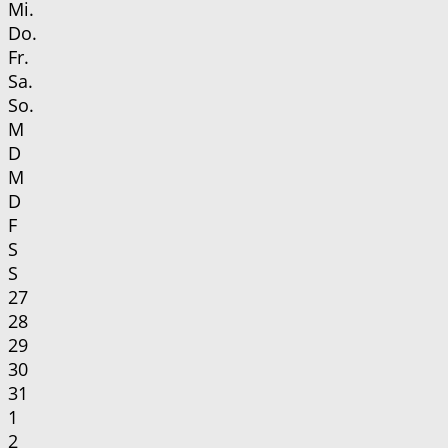
Mi.
Do.
Fr.
Sa.
So.
M
D
M
D
F
S
S
27
28
29
30
31
1
2