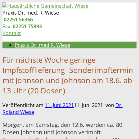
Zum
Inhalt
Praxis Dr. med. R. Wiese
springen
Telefon:
02251 56366
Fax:
02251 75993
Kontakt
Praxis Dr. med R. Wiese
Für nächste Woche geringe
Impfstofflieferung- Sonderimpftermin
mit Johnson und Johnson am 18.6. ab
13 Uhr (20 Dosen)
Veröffentlicht am
11. Juni 2021
11. Juni 2021
von
Dr.
Roland Wiese
Morgen, am Samstag, den 12.6. werden ca. 80
Dosen Johnson und Johnson verimpft.