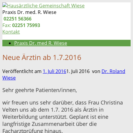
Zum
Inhalt
Praxis Dr. med. R. Wiese
springen
Telefon:
02251 56366
Fax:
02251 75993
Kontakt
Praxis Dr. med R. Wiese
Neue Ärztin ab 1.7.2016
Veröffentlicht am
1. Juli 2016
1. Juli 2016
von
Dr. Roland
Wiese
Sehr geehrte Patienten/innen,
wir freuen uns sehr darüber, dass Frau Christina
Velten uns ab dem 1.7. 2016 als Ärztin in
Weiterbildung unterstützt. Geplant ist eine
langfristige Zusammenarbeit über die
Facharztprüfung hinaus.