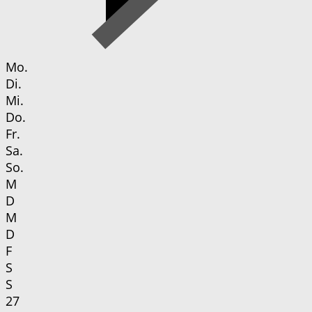
Mo.
Di.
Mi.
Do.
Fr.
Sa.
So.
M
D
M
D
F
S
S
27