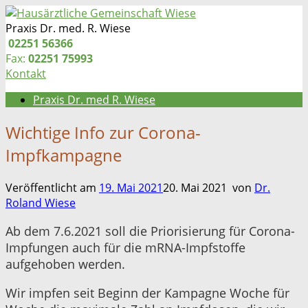
Zum
Inhalt
Praxis Dr. med. R. Wiese
springen
Telefon:
02251 56366
Fax:
02251 75993
Kontakt
Praxis Dr. med R. Wiese
Wichtige Info zur Corona-
Impfkampagne
Veröffentlicht am
19. Mai 2021
20. Mai 2021
von
Dr.
Roland Wiese
Ab dem 7.6.2021 soll die Priorisierung für Corona-
Impfungen auch für die mRNA-Impfstoffe
aufgehoben werden.
Wir impfen seit Beginn der Kampagne Woche für