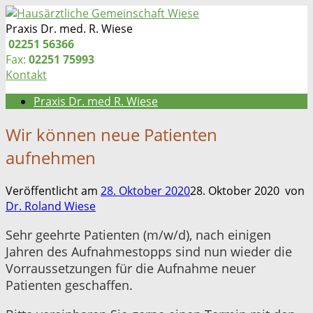
Zum
Inhalt
Praxis Dr. med. R. Wiese
springen
Telefon:
02251 56366
Fax:
02251 75993
Kontakt
Praxis Dr. med R. Wiese
Wir können neue Patienten
aufnehmen
Veröffentlicht am
28. Oktober 2020
28. Oktober 2020
von
Dr. Roland Wiese
Sehr geehrte Patienten (m/w/d), nach einigen
Jahren des Aufnahmestopps sind nun wieder die
Vorraussetzungen für die Aufnahme neuer
Patienten geschaffen.