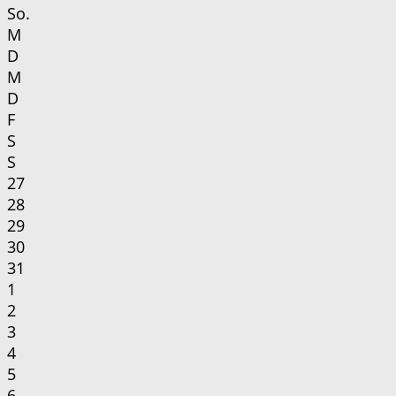
So.
M
D
M
D
F
S
S
27
28
29
30
31
1
2
3
4
5
6