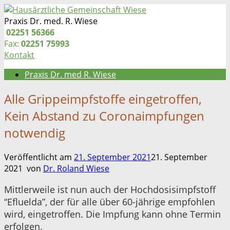
Zum
Inhalt
Praxis Dr. med. R. Wiese
springen
Telefon:
02251 56366
Fax:
02251 75993
Kontakt
Praxis Dr. med R. Wiese
Alle Grippeimpfstoffe eingetroffen,
Kein Abstand zu Coronaimpfungen
notwendig
Veröffentlicht am
21. September 2021
21. September
2021
von
Dr. Roland Wiese
Mittlerweile ist nun auch der Hochdosisimpfstoff
“Efluelda”, der für alle über 60-jährige empfohlen
wird, eingetroffen. Die Impfung kann ohne Termin
erfolgen.