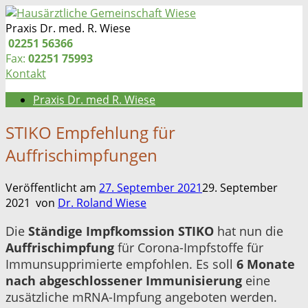
Zum
Inhalt
Praxis Dr. med. R. Wiese
springen
Telefon:
02251 56366
Fax:
02251 75993
Kontakt
Praxis Dr. med R. Wiese
STIKO Empfehlung für
Auffrischimpfungen
Veröffentlicht am
27. September 2021
29. September
2021
von
Dr. Roland Wiese
Die
Ständige Impfkomssion STIKO
hat nun die
Auffrischimpfung
für Corona-Impfstoffe für
Immunsupprimierte empfohlen. Es soll
6 Monate
nach abgeschlossener Immunisierung
eine
zusätzliche mRNA-Impfung angeboten werden.